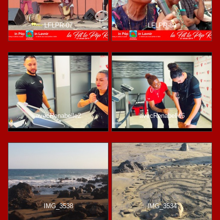
LFLPR-07
LFLPR-80
avecRenabelle2
avecRenabelle6
IMG_3538
IMG_3534