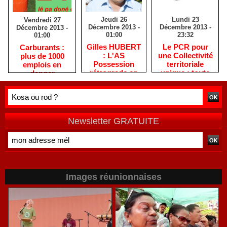
Jeudi 26
Lundi 23
Vendredi 27
Décembre 2013 -
Décembre 2013 -
Décembre 2013 -
01:00
23:32
01:00
Gilles HUBERT
Le PCR pour
Carburants :
: L'AS
une Collectivité
plus de 1000
Possession
territoriale
emplois en
rétrograde en
unique : toute
danger
deuxième
autre prise de
division
position ne peut
être
qu'individuelle
Newsletter GRATUITE
Images réunionnaises