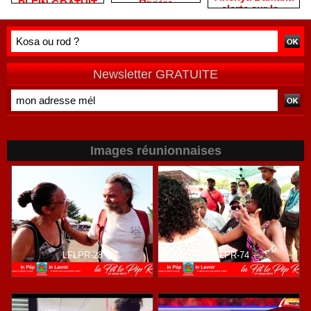
Rivière
PLEIN GRATUIT
alerte sur la «
remercie les
?
double peine »
habitants après
vécue par
une campagne
Mayotte
de terrain
Newsletter GRATUITE
Images réunionnaises
LFLPR-28
LFLPR-74