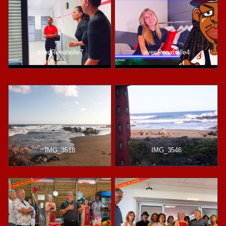
avecRenabelle7
avecRenabelle4
IMG_3518
IMG_3546