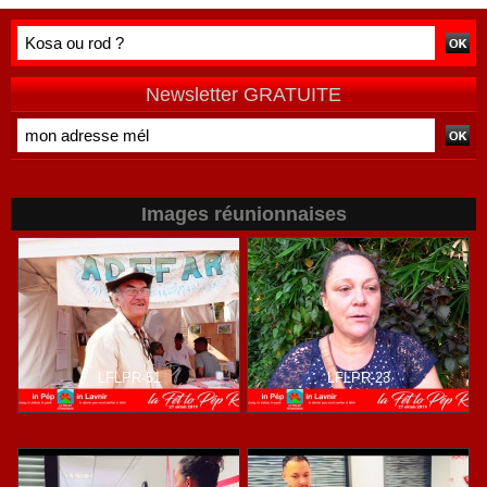
deuxième
autre prise de
division
position ne peut
être
qu'individuelle
Newsletter GRATUITE
Images réunionnaises
LFLPR-51
LFLPR-23