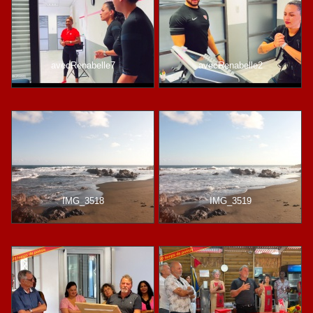
avecRenabelle7
avecRenabelle2
IMG_3518
IMG_3519