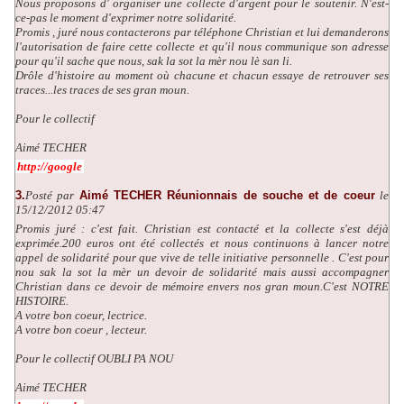
Nous proposons d' organiser une collecte d'argent pour le soutenir. N'est-
ce-pas le moment d'exprimer notre solidarité.
Promis , juré nous contacterons par téléphone Christian et lui demanderons
l'autorisation de faire cette collecte et qu'il nous communique son adresse
pour qu'il sache que nous, sak la sot la mèr nou lè san li.
Drôle d'histoire au moment où chacune et chacun essaye de retrouver ses
traces...les traces de ses gran moun.
Pour le collectif
Aimé TECHER
http://google
3.
Posté par
Aimé TECHER Réunionnais de souche et de coeur
le
15/12/2012 05:47
Promis juré : c'est fait. Christian est contacté et la collecte s'est déjà
exprimée.200 euros ont été collectés et nous continuons à lancer notre
appel de solidarité pour que vive de telle initiative personnelle . C'est pour
nou sak la sot la mèr un devoir de solidarité mais aussi accompagner
Christian dans ce devoir de mémoire envers nos gran moun.C'est NOTRE
HISTOIRE.
A votre bon coeur, lectrice.
A votre bon coeur , lecteur.
Pour le collectif OUBLI PA NOU
Aimé TECHER