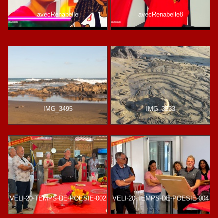
avecRenabelle
avecRenabelle8
IMG_3495
IMG_3533
VELI-20-TEMPS-DE-POESIE-002
VELI-20-TEMPS-DE-POESIE-004