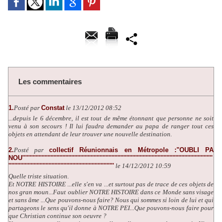
Les commentaires
1.
Posté par
Constat
le 13/12/2012 08:52
...depuis le 6 décembre, il est tout de même étonnant que personne ne soit
venu à son secours ! Il lui faudra demander au papa de ranger tout ces
objets en attendant de leur trouver une nouvelle destination.
2.
Posté par
collectif Réunionnais en Métropole :"OUBLI PA
NOU''''''''''''''''''''''''''''''''''''''''''''''''''''''''''''''''''''''''''''''''''''''''''''''''''''''''''''''''''''''''''''''''
'''''''''''''''''''''''''''''''''''''''''''''''''''''''''''''''''''''''
le 14/12/2012 10:59
Quelle triste situation.
Et NOTRE HISTOIRE ...elle s'en va ...et surtout pas de trace de ces objets de
nos gran moun...Faut oublier NOTRE HISTOIRE dans ce Monde sans visage
et sans âme ...Que pouvons-nous faire? Nous qui sommes si loin de lui et qui
partageons le sens qu'il donne à NOTRE PEI...Que pouvons-nous faire pour
que Christian continue son oeuvre ?