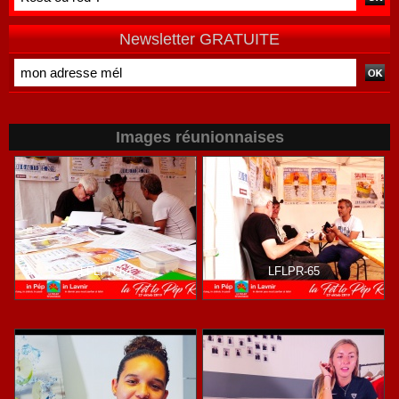
de terrain
Newsletter GRATUITE
Images réunionnaises
LFLPR-64
LFLPR-65