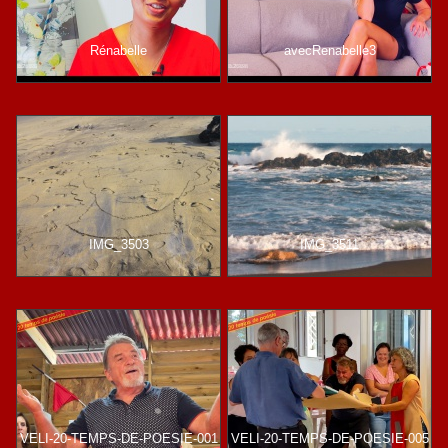
Rénabelle
avecRenabelle3
IMG_3503
IMG_3511
VELI-20-TEMPS-DE-POESIE-001
VELI-20-TEMPS-DE-POESIE-005