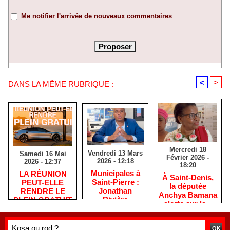
Me notifier l'arrivée de nouveaux commentaires
<
>
DANS LA MÊME RUBRIQUE :
Mercredi 18
Vendredi 13 Mars
Samedi 16 Mai
Février 2026 -
2026 - 12:18
2026 - 12:37
18:20
​Municipales à
​LA RÉUNION
​À Saint-Denis,
Saint-Pierre :
PEUT-ELLE
la députée
Jonathan
RENDRE LE
Anchya Bamana
Rivière
PLEIN GRATUIT
alerte sur la «
remercie les
?
double peine »
habitants après
vécue par
une campagne
Mayotte