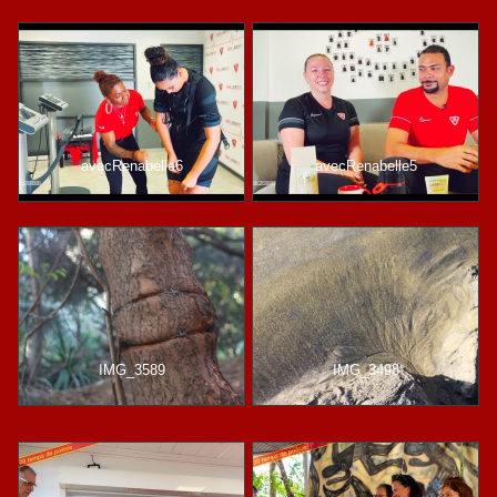
avecRenabelle6
avecRenabelle5
IMG_3589
IMG_3498