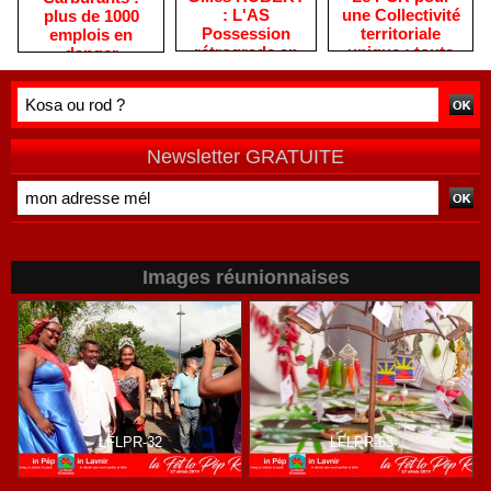
: L'AS
une Collectivité
plus de 1000
Possession
territoriale
emplois en
rétrograde en
unique : toute
danger
deuxième
autre prise de
division
position ne peut
être
qu'individuelle
Newsletter GRATUITE
Images réunionnaises
LFLPR-32
LFLPR-63