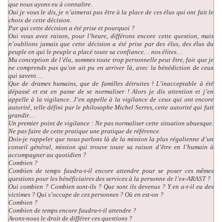
que nous ayons eu à connaître.
Oui je vous le dis, je n’aimerai pas être à la place de ces élus qui ont fait le
choix de cette décision.
Par qui cette décision a été prise et pourquoi ?
Oui vous avez raison, pour l’heure, différons encore cette question, mais
n’oublions jamais que cette décision a été prise par des élus, des élus du
peuple en qui le peuple a placé toute sa confiance… nos élites…
Ma conception de l’élu, sommes toute trop personnelle peut être, fait que je
ne comprends pas qu’on ait pu en arriver là, avec la bénédiction de ceux
qui savent…
Que de drames humains, que de familles détruites ! L’inacceptable à été
dépassé et est en passe de se normaliser ! Alors je dis attention et j’en
appelle à la vigilance. J’en appelle à la vigilance de ceux qui ont encore
autorité, telle défini par le philosophe Michel Serres, cette autorité qui fait
grandir…
Un premier point de vigilance : Ne pas normaliser cette situation ubuesque.
Ne pas faire de cette pratique une pratique de référence.
Dois-je rappeler que nous parlons là de la mission la plus régalienne d’un
conseil général, mission qui trouve toute sa raison d’être en l’humain à
accompagner au quotidien ?
Combien ?
Combien de temps faudra-t-il encore attendre pour se poser ces mêmes
questions pour les bénéficiaires des services à la personne de l’ex-ARAST ?
Oui combien ? Combien sont-ils ? Que sont ils devenus ? Y en a-t-il eu des
victimes ? Qui s’occupe de ces personnes ? Où en est-on ?
Combien ?
Combien de temps encore faudra-t-il attendre ?
Avons-nous le droit de différer ces questions ?