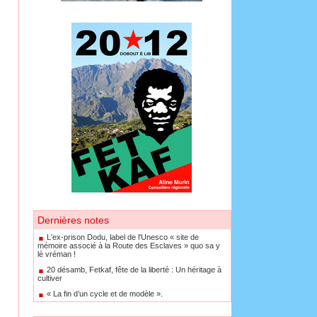
Dernières notes
L'ex-prison Dodu, label de l'Unesco « site de
mémoire associé à la Route des Esclaves » quo sa y
lè vréman !
20 désamb, Fetkaf, fête de la liberté : Un héritage à
cultiver
« La fin d’un cycle et de modèle ».