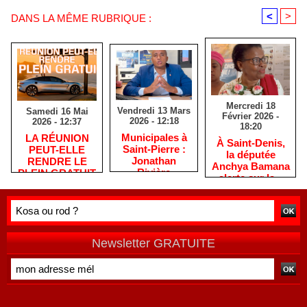
<
>
DANS LA MÊME RUBRIQUE :
Mercredi 18
Vendredi 13 Mars
Samedi 16 Mai
Février 2026 -
2026 - 12:18
2026 - 12:37
18:20
​Municipales à
​LA RÉUNION
​À Saint-Denis,
Saint-Pierre :
PEUT-ELLE
la députée
Jonathan
RENDRE LE
Anchya Bamana
Rivière
PLEIN GRATUIT
alerte sur la «
remercie les
?
double peine »
habitants après
vécue par
une campagne
Mayotte
de terrain
Newsletter GRATUITE