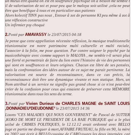
un mieux etre.quand on est en souffrance psychique on a besoin me semble t
il de valorisation de soi et pour peu que le maloya soit utilisė ,cela ne peut
être que benėfique å tous et en particulier aux patients
Alors kolectif TINN pas nout , Entour å zot de personne KI peu même å zot å
une réflexion constructive
Un infirmier psy choquė
2.
Posté par
AMAVASSY
le 23/07/2015 04:18
Je pense que cette appellation nécessite réflexion, la musique traditionnelle
réunionnaise est notre patrimoine multi culturelle et multi raciale,
l'associer à la folie, me pose question. Par contre soigner le psyché par la
musicothérapie avec comme support le MALOYA , me semble t-il serait plus
une fierté et permettrait de faire du lien entre l'histoire de vie des personnes
qui sont en souffrances et leurs origines. Chacun est libre de ses pensées,
mais la confrontation des idées autour de ce sujet me parait pertinente. La
valorisation est source de reconnaissance, dans ce cas précis, la
reconnaissance doit être une dynamique vivante et non statique. Hors, un
Nom attribué à un service ne signifie pas grand chose si ce n'est peut-être
créer de la confusion pour ceux qui essaient de préserver cette MÉMOIRE
réunionnaise dans tous les sens du terme.
3.
Posté par
Vivien Durieux de CHARLES MAGNE de SAINT LOUIS
,DONNADIEU²DIEUDONNE²
le 23/07/2015 14:36
Lisons "CES MALADES QUI NOUS GOUVERNENT" de Pascal de SUTTER
,KOKO DE MORT LE PRESIDENT DE LA RAIE PUBLIQUE qui a le plus
utilsé de CRIMES POLITIQUES, le 12.12.12 avait ordonné avec BELLO
juge et partie me droguer à mort,AFFAIRE FRUTEAU, la fille en 90, la mère
en 2002 ont écrit à BELLO cousine de CARO,toutes les deux internées ,car