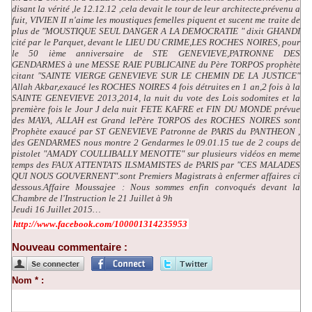
disant la vérité ,le 12.12.12 ,cela devait le tour de leur architecte,prévenu a
fuit, VIVIEN II n'aime les moustiques femelles piquent et sucent me traite de
plus de "MOUSTIQUE SEUL DANGER A LA DEMOCRATIE " dixit GHANDI
cité par le Parquet, devant le LIEU DU CRIME,LES ROCHES NOIRES, pour
le 50 ième anniversaire de STE GENEVIEVE,PATRONNE DES
GENDARMES à une MESSE RAIE PUBLICAINE du Père TORPOS prophète
citant "SAINTE VIERGE GENEVIEVE SUR LE CHEMIN DE LA JUSTICE"
Allah Akbar,exaucé les ROCHES NOIRES 4 fois détruites en 1 an,2 fois à la
SAINTE GENEVIEVE 2013,2014, la nuit du vote des Lois sodomites et la
première fois le Jour J dela nuit FETE KAFRE et FIN DU MONDE prévue
des MAYA, ALLAH est Grand lePère TORPOS des ROCHES NOIRES sont
Prophète exaucé par ST GENEVIEVE Patronne de PARIS du PANTHEON ,
des GENDARMES nous montre 2 Gendarmes le 09.01.15 tue de 2 coups de
pistolet "AMADY COULLIBALLY MENOTTE" sur plusieurs vidéos en meme
temps des FAUX ATTENTATS ILSMAMISTES de PARIS par "CES MALADES
QUI NOUS GOUVERNENT".sont Premiers Magistrats à enfermer affaires ci
dessous.Affaire Moussajee : Nous sommes enfin convoqués devant la
Chambre de l'Instruction le 21 Juillet à 9h
Jeudi 16 Juillet 2015…
http://www.facebook.com/100001314235953
Nouveau commentaire :
Nom * :