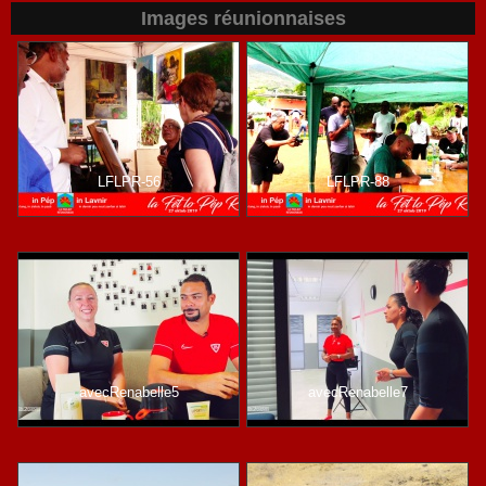
Images réunionnaises
LFLPR-56
LFLPR-88
avecRenabelle5
avecRenabelle7