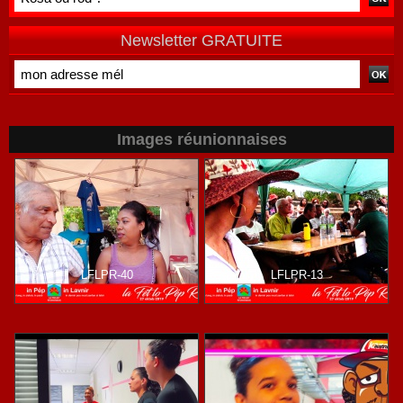
Mayotte
de terrain
Newsletter GRATUITE
Images réunionnaises
LFLPR-40
LFLPR-13