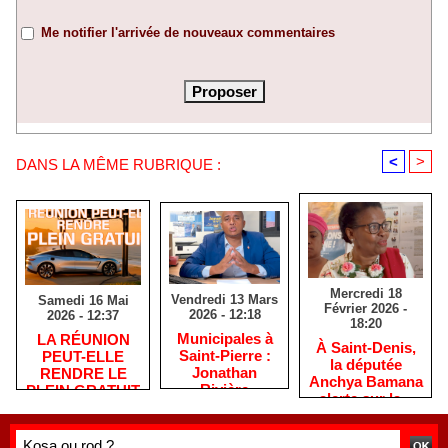
Me notifier l'arrivée de nouveaux commentaires
<
>
DANS LA MÊME RUBRIQUE :
Mercredi 18
Vendredi 13 Mars
Samedi 16 Mai
Février 2026 -
2026 - 12:18
2026 - 12:37
18:20
​Municipales à
​LA RÉUNION
​À Saint-Denis,
Saint-Pierre :
PEUT-ELLE
la députée
Jonathan
RENDRE LE
Anchya Bamana
Rivière
PLEIN GRATUIT
alerte sur la «
remercie les
?
double peine »
habitants après
vécue par
une campagne