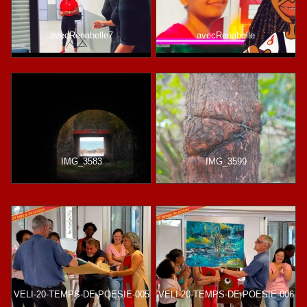
avecRenabelle7
avecRenabelle
IMG_3583
IMG_3599
VELI-20-TEMPS-DE-POESIE-005
VELI-20-TEMPS-DE-POESIE-006