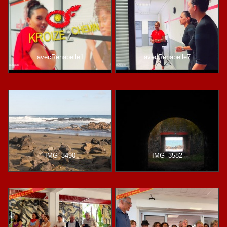
avecRenabelle1
avecRenabelle7
IMG_3490
IMG_3582