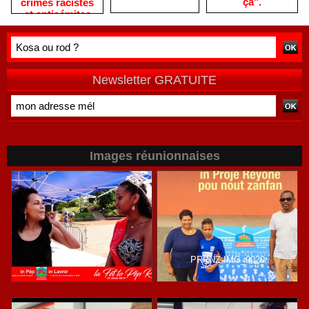
ça".
crimes racistes
et antisémites
Newsletter GRATUITE
Images réunionnaises
LFLPR-36
PRPNZ-IMG_9020