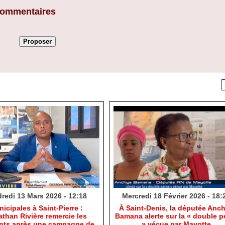
 commentaires
redi 13 Mars 2026 - 12:18
Mercredi 18 Février 2026 - 18:
nicipales à Saint-Pierre :
​À Saint-Denis, la députée Anc
than Rivière remercie les
Bamana alerte sur la « double p
ants après une campagne de
» vécue par Mayotte