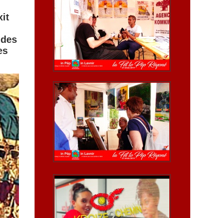
it
 des
es