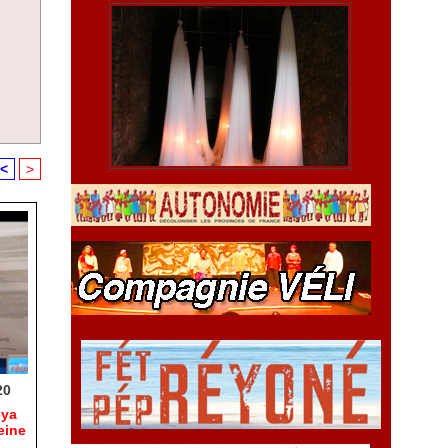
<
>
20
hya
eine