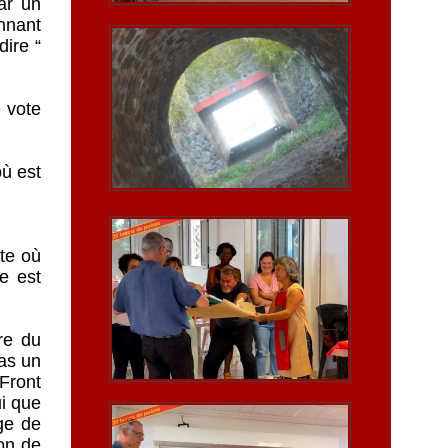
ar un
nnant
ire “
 vote
où est
ite où
e est
re du
pas un
Front
ui que
age de
on de