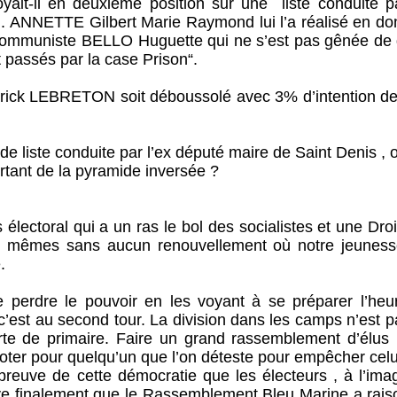
ait-il en deuxième position sur une liste conduite p
ANNETTE Gilbert Marie Raymond lui l’a réalisé en do
e communiste BELLO Huguette qui ne s’est pas gênée de d
t passés par la case Prison“.
trick LEBRETON soit déboussolé avec 3% d’intention de
e liste conduite par l’ex député maire de Saint Denis , 
sortant de la pyramide inversée ?
s électoral qui a un ras le bol des socialistes et une Dro
les mêmes sans aucun renouvellement où notre jeuness
.
e perdre le pouvoir en les voyant à se préparer l’heu
c’est au second tour. La division dans les camps n’est 
orte de primaire. Faire un grand rassemblement d’élus 
 voter pour quelqu’un que l’on déteste pour empêcher cel
e preuve de cette démocratie que les électeurs , à l’im
ve finalement que le Rassemblement Bleu Marine a rais