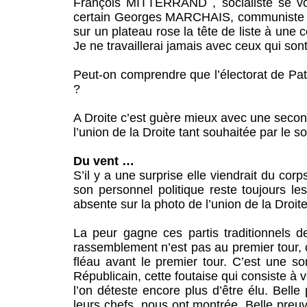
François MITTERRAND , socialiste se voy
certain Georges MARCHAIS, communiste . 
sur un plateau rose la tête de liste à un
Je ne travaillerai jamais avec ceux qui son
Peut-on comprendre que l’électorat de Pa
?
A Droite c’est guère mieux avec une second
l’union de la Droite tant souhaitée par le 
Du vent …
S’il y a une surprise elle viendrait du corp
son personnel politique reste toujours 
absente sur la photo de l’union de la Droite
La peur gagne ces partis traditionnels d
rassemblement n’est pas au premier tour, 
fléau avant le premier tour. C’est une s
Républicain, cette foutaise qui consiste à
l’on déteste encore plus d’être élu. Bell
leurs chefs nous ont montrée. Belle preu