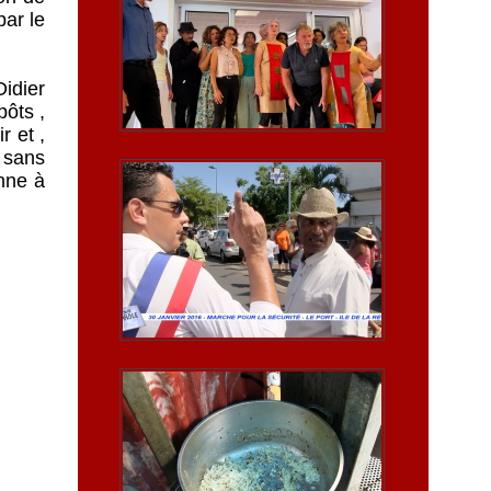
par le
Didier
pôts ,
r et ,
 sans
onne à