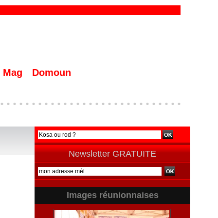
Mag
Domoun
Newsletter GRATUITE
Images réunionnaises