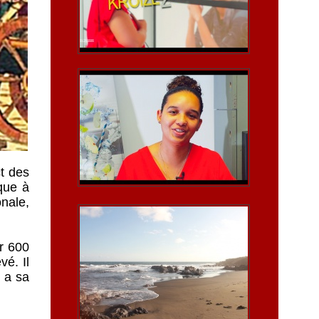
ct des
ique à
onale,
ur 600
vé. Il
l a sa