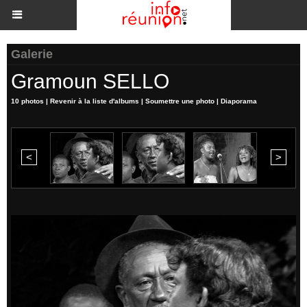
Galerie
Gramoun SELLO
10 photos
|
Revenir à la liste d'albums
|
Soumettre une photo
|
Diaporama
<
>