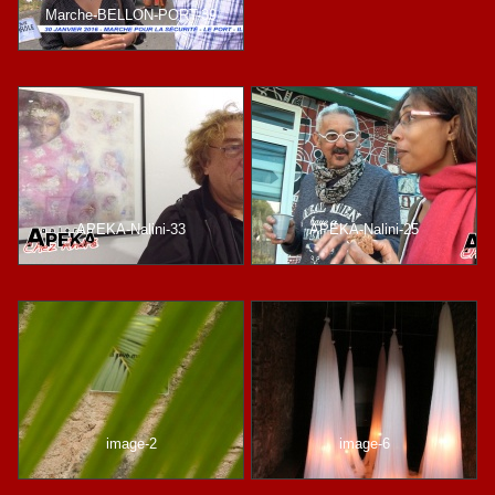
Marche-BELLON-PORT-39
APEKA-Nalini-33
APEKA-Nalini-25
image-2
image-6