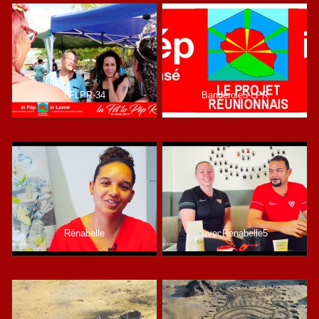
LFLPR-34
Banderole5-LPR
Rénabelle
avecRenabelle5