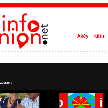
Akéy
Kiltir
iaporama