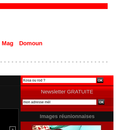
Mag
Domoun
Newsletter GRATUITE
Images réunionnaises
>