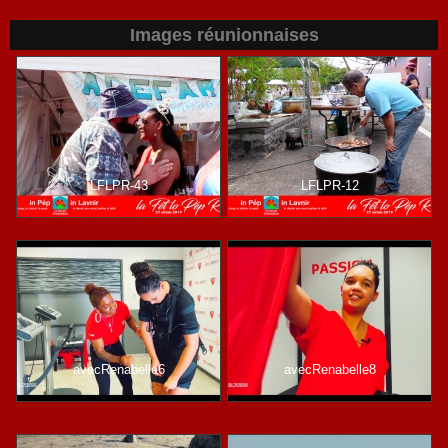
Images réunionnaises
LFLPR-43
LFLPR-12
avecRenabelle6
avecRenabelle8