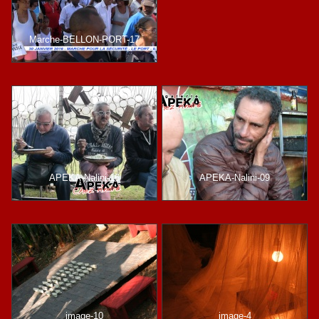
Marche-BELLON-PORT-17
APEKA-Nalini-16
APEKA-Nalini-09
image-10
image-4