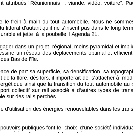
 attribués "Réunionnais : viande, vidéo, voiture". Pa
ire le frein à main du tout automobile. Nous ne somme
 littoral d’autant qu’il ne s’inscrit pas dans le long ter
able et jette à la poubelle l’Agenda 21.
ngager dans un projet régional, moins pyramidal et impl
essine un réseau des déplacements optimal et efficient
 des Bas de l’île.
space de part sa superficie, sa densification, sa topograp
 de la flore, dès lors, il importerait de s’attacher à mod
ergétique ainsi que la transition du tout automobile au 
ort collectif sur rail associé à d’autres types de tran
le sur des rails perchés.
re d’utilisation des énergies renouvelables dans les tran
pouvoirs publiques font le choix d’une société individua