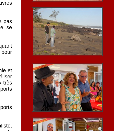
uvres
s pas
me, se
iquant
 pour
hie et
éliser
« très
sports
sports
liste,