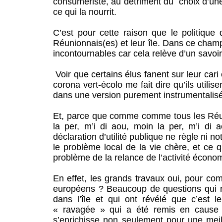
consumériste, au détriment du choix d’une 
ce qui la nourrit.
C’est pour cette raison que le politique 
Réunionnais(es) et leur île. Dans ce champ
incontournables car cela relève d’un savoir 
Voir que certains élus fanent sur leur cari
corona vert-écolo me fait dire qu’ils util
dans une version purement instrumentalisé
Et, parce que comme comme tous les Réun
la per, m’i di aou, moin la per, m’i di 
déclaration d’utilité publique ne règle ni n
le problème local de la vie chère, et ce q
problème de la relance de l’activité écono
En effet, les grands travaux oui, pour co
européens ? Beaucoup de questions qui r
dans l’île et qui ont révélé que c’est l
« ravagée » qui a été remis en cause e
s’enrichisse non seulement pour une meil