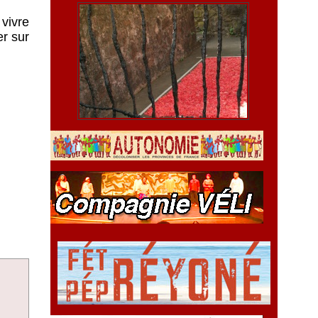
 vivre
er sur