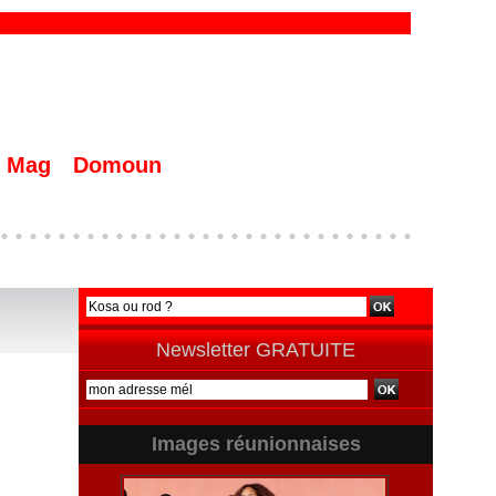
Mag
Domoun
Newsletter GRATUITE
Images réunionnaises