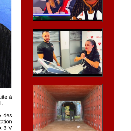
uite à
l.
e des
ation
x 3 V