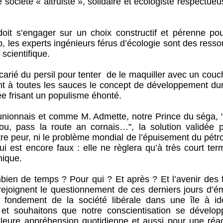
société « altruiste », solidaire et écologiste respectue
doit s’engager sur un choix constructif et pérenne pou
, les experts ingénieurs férus d’écologie sont des ress
scientifique.
 carié du persil pour tenter de le maquiller avec un cou
isent à toutes les sauces le concept de développement d
e frisant un populisme éhonté.
ionnais et comme M. Admette, notre Prince du séga, 
aou, pass la route an cornais…", la solution validée p
otre peur, ni le problème mondial de l’épuisement du pétro
ui est encore faux : elle ne règlera qu’à très court ter
mique.
mbien de temps ? Pour qui ? Et après ? Et l’avenir des 
ejoignent le questionnement de ces derniers jours d’é
e fondement de la société libérale dans une île à ide
t souhaitons que notre conscientisation se dévelop
leure appréhension quotidienne et aussi pour une réact