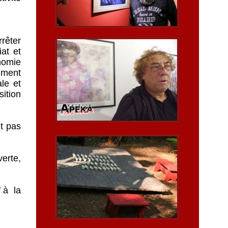
rrêter
iat et
nomie
amment
le et
ition
t pas
erte,
f à la