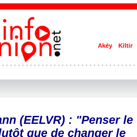
Akéy
Kiltir
nn (EELVR) : "Penser le
utôt que de changer le