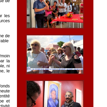
use de
r les
ources
che de
urable
"moin
ar la
le, ni
me, le
fonds
meute
ntité
pe et
ivité