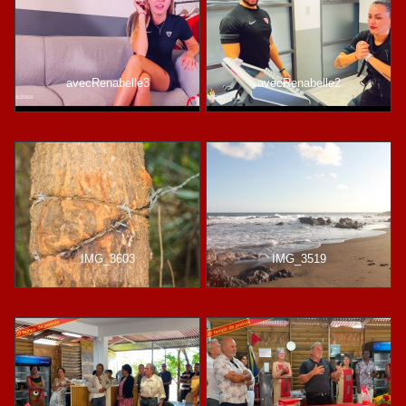
avecRenabelle3
avecRenabelle2
IMG_3603
IMG_3519