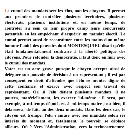
L
e cumul des mandats sert les élus, non les citoyens. Il permet
aux premiers de contrôler plusieurs territoires, plusieurs
électorats, plusieurs institutions et, en même temps, de
contrôler au sein de leur propre camp leurs concurrents
potentiels en les empêchant d'acquérir un mandat électif. Le
cumul permet aussi de reconstituer entre les mains d'un même
homme l'unité des pouvoirs dont MONTESQUIEU disait qu'elle
était fondamentalement contraire à la liberté politique des
citoyens. Pour refonder la démocratie, il faut donc en finir avec
le cumul des mandats.
Voter est un acte grave puisque le citoyen accepte ainsi de
déléguer son pouvoir de décision à un représentant ; il est par
conséquent en droit d'attendre que l'élu se montre digne de
cette confiance et exerce avec respect son travail de
représentant. Or, si l'élu détient plusieurs mandats, il ne
pourra, matériellement, les exercer lui-même : il sera, par
exemple, à mi-temps député, et, à mi-temps maire ; ou bien, il
délaissera, de fait, un des deux mandats. Dans les deux cas, le
citoyen est trompé, l'élu s'amuse avec ses mandats selon ses
intérêts du moment et, fatalement, le pouvoir se déplace
ailleurs. Où ? Vers l'Administration, vers la technostructure.