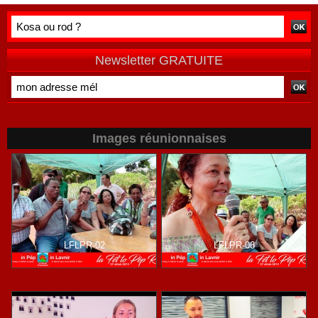
double peine »
habitants après
vécue par
une campagne
Mayotte
de terrain
Newsletter GRATUITE
Images réunionnaises
LFLPR-02
LFLPR-06