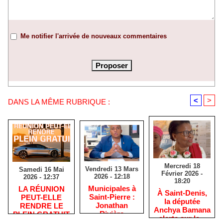
Me notifier l'arrivée de nouveaux commentaires
<
>
DANS LA MÊME RUBRIQUE :
Mercredi 18
Vendredi 13 Mars
Samedi 16 Mai
Février 2026 -
2026 - 12:18
2026 - 12:37
18:20
​Municipales à
​LA RÉUNION
​À Saint-Denis,
Saint-Pierre :
PEUT-ELLE
la députée
Jonathan
RENDRE LE
Anchya Bamana
Rivière
PLEIN GRATUIT
alerte sur la «
remercie les
?