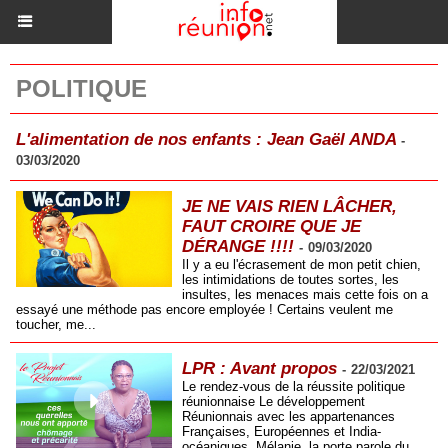
POLITIQUE
L'alimentation de nos enfants : Jean Gaël ANDA
-
03/03/2020
JE NE VAIS RIEN LÂCHER,
FAUT CROIRE QUE JE
DÉRANGE !!!!
-
09/03/2020
Il y a eu l'écrasement de mon petit chien,
les intimidations de toutes sortes, les
insultes, les menaces mais cette fois on a
essayé une méthode pas encore employée ! Certains veulent me
toucher, me...
LPR : Avant propos
-
22/03/2021
Le rendez-vous de la réussite politique
réunionnaise Le développement
Réunionnais avec les appartenances
Françaises, Européennes et India-
océaniques. Mélanie, la porte parole du