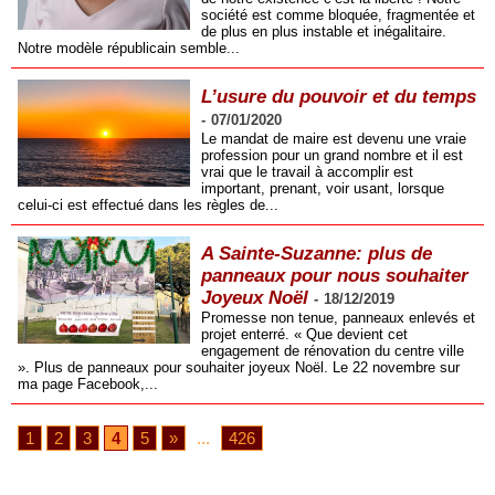
société est comme bloquée, fragmentée et
de plus en plus instable et inégalitaire.
Notre modèle républicain semble...
L’usure du pouvoir et du temps
-
07/01/2020
Le mandat de maire est devenu une vraie
profession pour un grand nombre et il est
vrai que le travail à accomplir est
important, prenant, voir usant, lorsque
celui-ci est effectué dans les règles de...
A Sainte-Suzanne: plus de
panneaux pour nous souhaiter
Joyeux Noël
-
18/12/2019
Promesse non tenue, panneaux enlevés et
projet enterré. « Que devient cet
engagement de rénovation du centre ville
». Plus de panneaux pour souhaiter joyeux Noël. Le 22 novembre sur
ma page Facebook,...
1
2
3
4
5
»
...
426