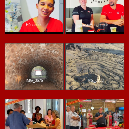
Rénabelle
avecRenabelle5
IMG_3575
IMG_3533