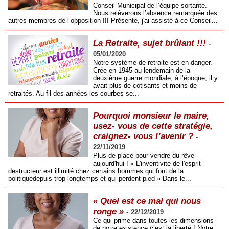
Conseil Municipal de l’équipe sortante.
Nous relèverons l’absence remarquée des
autres membres de l’opposition !!! Présente, j'ai assisté à ce Conseil...
La Retraite, sujet brûlant !!!
-
05/01/2020
Notre système de retraite est en danger.
Crée en 1945 au lendemain de la
deuxième guerre mondiale, à l’époque, il y
avait plus de cotisants et moins de
retraités. Au fil des années les courbes se...
Pourquoi monsieur le maire,
usez- vous de cette stratégie,
craignez- vous l’avenir ?
-
22/11/2019
Plus de place pour vendre du rêve
aujourd'hui ! « L'inventivité de l'esprit
destructeur est illimité chez certains hommes qui font de la
politiquedepuis trop longtemps et qui perdent pied » Dans le...
« Quel est ce mal qui nous
ronge »
-
22/12/2019
Ce qui prime dans toutes les dimensions
de notre existence c’est la liberté ! Notre