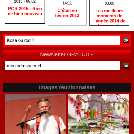
2015 - 06:02
14:11
03:00
PCR 2015 : Rien
C'était en
Les meilleurs
de bien nouveau
février 2013
moments de
l'année 2014 de
la revue de
presse
réunionnaise
THALUSSA
Newsletter GRATUITE
Images réunionnaises
LFLPR-29
LFLPR-63