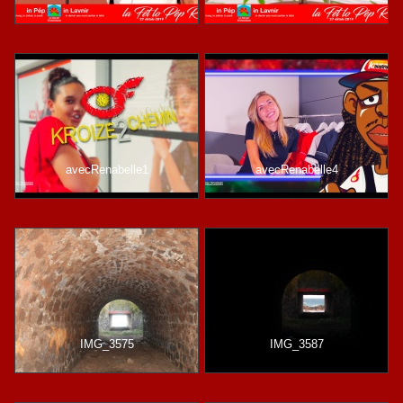
avecRenabelle1
avecRenabelle4
IMG_3575
IMG_3587