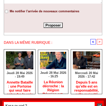
Me notifier l'arrivée de nouveaux commentaires
<
>
DANS LA MÊME RUBRIQUE :
Jeudi 28 Mai 2026
Mercredi 20 Mai
Jeudi 28 Mai 2026
- 16:25
2026 - 17:42
- 19:49
​La Réunion
Depuis 5 ans
​Annette Bataille
décroche : la
qu’elle est en
: une Portoise
Région
responsabilité,
qui veut faire
Réunion est-
cette majorité
entendre la voix
elle devenue
PLR / LFI / PS
des femmes
une machine
est immobile,
réunionnaises