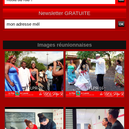
sans direction
comme une
?
auto en panne !
Newsletter GRATUITE
Images réunionnaises
LFLPR-32
LFLPR-16