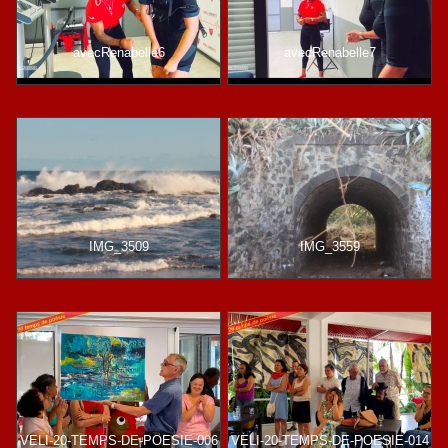
avecRenabelle6
avecRenabelle7
IMG_3509
IMG_3559
VELI-20-TEMPS-DE-POESIE-006
VELI-20-TEMPS-DE-POESIE-014