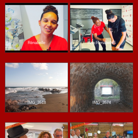
Rénabelle
avecRenabelle6
IMG_3518
IMG_3574