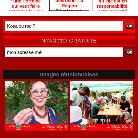
décroche : la
qu’elle est en
: une Portoise
Région
responsabilité,
qui veut faire
Réunion est-
cette majorité
entendre la voix
elle devenue
PLR / LFI / PS
des femmes
une machine
est immobile,
réunionnaises
sans direction
comme une
?
auto en panne !
Newsletter GRATUITE
Images réunionnaises
LFLPR-25
LFLPR-81