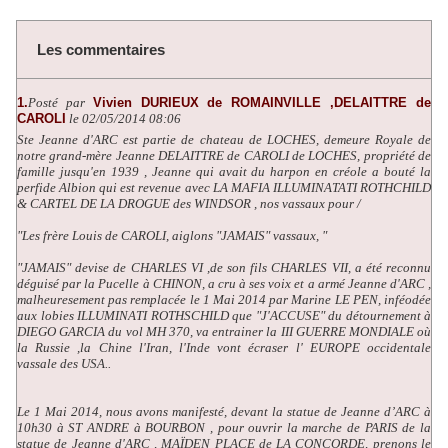
Les commentaires
1.
Posté par
Vivien DURIEUX de ROMAINVILLE ,DELAITTRE de
CAROLI
le 02/05/2014 08:06
Ste Jeanne d'ARC est partie de chateau de LOCHES, demeure Royale de
notre grand-mère Jeanne DELAITTRE de CAROLI de LOCHES, propriété de
famille jusqu'en 1939 , Jeanne qui avait du harpon en créole a bouté la
perfide Albion qui est revenue avec LA MAFIA ILLUMINATATI ROTHCHILD
& CARTEL DE LA DROGUE des WINDSOR , nos vassaux pour /
"Les frère Louis de CAROLI, aiglons "JAMAIS" vassaux, "
"JAMAIS" devise de CHARLES VI ,de son fils CHARLES VII, a été reconnu
déguisé par la Pucelle à CHINON, a cru à ses voix et a armé Jeanne d'ARC ,
malheuresement pas remplacée le 1 Mai 2014 par Marine LE PEN, inféodée
aux lobies ILLUMINATI ROTHSCHILD que "J'ACCUSE" du détournement à
DIEGO GARCIA du vol MH 370, va entrainer la III GUERRE MONDIALE où
la Russie ,la Chine l'Iran, l'Inde vont écraser l' EUROPE occidentale
vassale des USA..
Le 1 Mai 2014, nous avons manifesté, devant la statue de Jeanne d’ARC à
10h30 à ST ANDRE à BOURBON , pour ouvrir la marche de PARIS de la
statue de Jeanne d'ARC , MAÏDEN PLACE de LA CONCORDE, prenons le