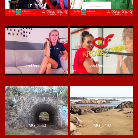
LFLPR-35
LFLPR-70
avecRenabelle3
avecRenabelle1
IMG_3560
IMG_3492