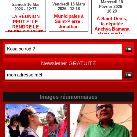
Mercredi 18
Vendredi 13 Mars
Samedi 16 Mai
Février 2026 -
2026 - 12:18
2026 - 12:37
18:20
​Municipales à
​LA RÉUNION
​À Saint-Denis,
Saint-Pierre :
PEUT-ELLE
la députée
Jonathan
RENDRE LE
Anchya Bamana
Rivière
PLEIN GRATUIT
alerte sur la «
remercie les
?
double peine »
habitants après
vécue par
une campagne
Mayotte
de terrain
Newsletter GRATUITE
Images réunionnaises