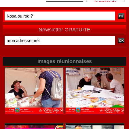
la revue de
presse
réunionnaise
THALUSSA
Newsletter GRATUITE
Images réunionnaises
LFLPR-69
LFLPR-64