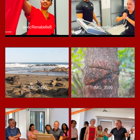
avecRenabelle8
avecRenabelle2
IMG_3490
IMG_3599