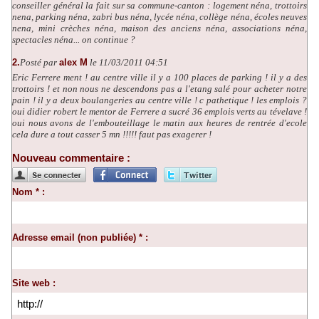
conseiller général la fait sur sa commune-canton : logement néna, trottoirs
nena, parking néna, zabri bus néna, lycée néna, collège néna, écoles neuves
nena, mini crèches néna, maison des anciens néna, associations néna,
spectacles néna... on continue ?
2.
Posté par
alex M
le 11/03/2011 04:51
Eric Ferrere ment ! au centre ville il y a 100 places de parking ! il y a des
trottoirs ! et non nous ne descendons pas a l'etang salé pour acheter notre
pain ! il y a deux boulangeries au centre ville ! c pathetique ! les emplois ?
oui didier robert le mentor de Ferrere a sucré 36 emplois verts au tévelave !
oui nous avons de l'embouteillage le matin aux heures de rentrée d'ecole
cela dure a tout casser 5 mn !!!!! faut pas exagerer !
Nouveau commentaire :
Nom * :
Adresse email (non publiée) * :
Site web :