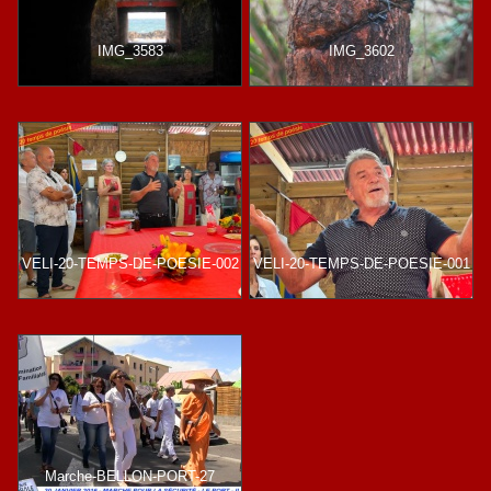
IMG_3583
IMG_3602
VELI-20-TEMPS-DE-POESIE-002
VELI-20-TEMPS-DE-POESIE-001
Marche-BELLON-PORT-27