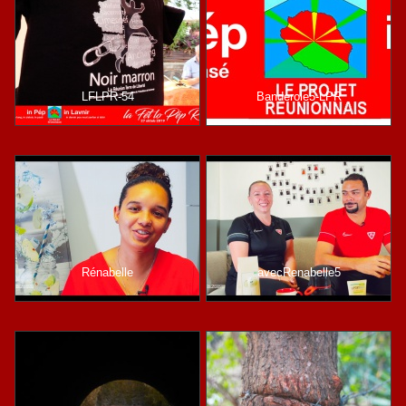
LFLPR-54
Banderole5-LPR
Rénabelle
avecRenabelle5