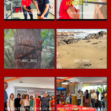
avecRenabelle6
avecRenabelle1
IMG_3601
IMG_3491
VELI-20-TEMPS-DE-POESIE-007
VELI-20-TEMPS-DE-POESIE-015