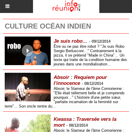
CULTURE OCÉAN INDIEN
Je suis robo…
-
09/12/2014
Être ou ne pas être robot ? "Je suis Robo
Sergio Berlusconi…" Contrairement à la
pizza, il se prétend "Made in China"… Un
texte qui traite de la condition humaine des
jeunes dans une mondialisation...
Absoir : Requiem pour
l'innocence
-
08/12/2014
Absoir, le Slameur de l'âme Comorienne :
"Elle était tellement belle et je comprends
pourquoi…" L'histoire d'une petite sœur,
"parfaite incarnation de la feminité sur
terre"… Son oncle rentre du...
Kwassa : Traversée vers la
mort
-
08/12/2014
Absoir, le Slameur de l'âme Comorienne :