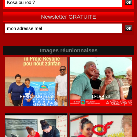
Newsletter GRATUITE
Images réunionnaises
PRPNZ-IMG_9020
LFLPR-73