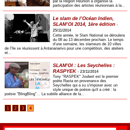
par la Région Réunion a organisé la
participation des artistes réunionnais à la...
Le slam de l’Océan Indien,
SLAM’OI 2014, 1ère édition
-
25/11/2014
Cette année, le Slam National se déroulera
du 08 au 13 décembre prochain. Le temps
d’une semaine, les slameurs de 10 villes
de l’île se réunissent à Antananarivo pour une compétition, des ateliers
et...
SLAM'OI : Les Seychelles :
RASPYEK
-
23/11/2014
Tony "RASPEK" Joubert est le premier
poète Rasta en provenance des
Seychelles qui a su s'imposer avec un
style unique de poésie qu'il a créé : la
poésie "BlingBling"… La subtile alliance de la...
1
2
3
4