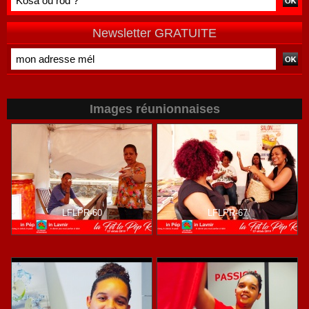
THALUSSA
Newsletter GRATUITE
Images réunionnaises
LFLPR-60
LFLPR-67