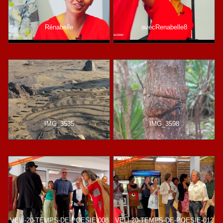
Rénabelle
avecRenabelle8
IMG_3535
IMG_3598
VELI-20-TEMPS-DE-POESIE-008
VELI-20-TEMPS-DE-POESIE-012