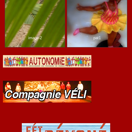
image-2
pat1