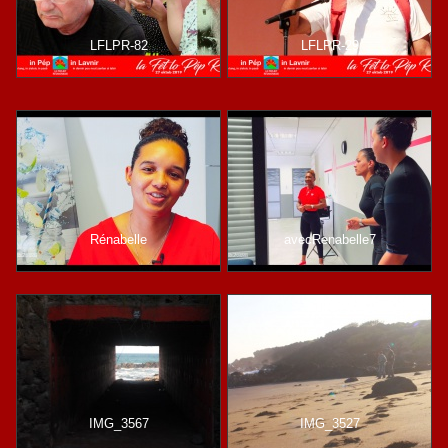
LFLPR-82
LFLPR-29
Rénabelle
avecRenabelle7
IMG_3567
IMG_3527