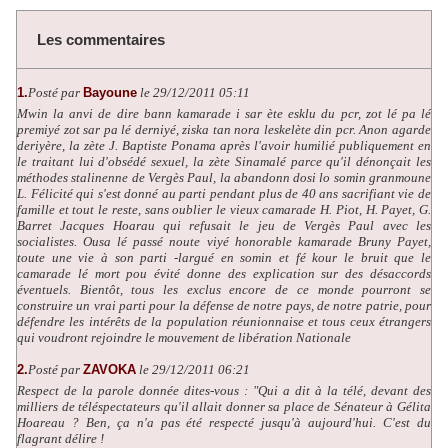
Les commentaires
1.
Posté par
Bayoune
le 29/12/2011 05:11
Mwin la anvi de dire bann kamarade i sar ète esklu du pcr, zot lé pa lé
premiyé zot sar pa lé derniyé, ziska tan nora leskelète din pcr. Anon agarde
deriyère, la zète J. Baptiste Ponama après l'avoir humilié publiquement en
le traitant lui d'obsédé sexuel, la zète Sinamalé parce qu'il dénonçait les
méthodes stalinenne de Vergès Paul, la abandonn dosi lo somin granmoune
L. Félicité qui s'est donné au parti pendant plus de 40 ans sacrifiant vie de
famille et tout le reste, sans oublier le vieux camarade H. Piot, H. Payet, G.
Barret Jacques Hoarau qui refusait le jeu de Vergès Paul avec les
socialistes. Ousa lé passé noute viyé honorable kamarade Bruny Payet,
toute une vie à son parti -largué en somin et fé kour le bruit que le
camarade lé mort pou évité donne des explication sur des désaccords
éventuels. Bientôt, tous les exclus encore de ce monde pourront se
construire un vrai parti pour la défense de notre pays, de notre patrie, pour
défendre les intérêts de la population réunionnaise et tous ceux étrangers
qui voudront rejoindre le mouvement de libération Nationale
2.
Posté par
ZAVOKA
le 29/12/2011 06:21
Respect de la parole donnée dites-vous : "Qui a dit à la télé, devant des
milliers de téléspectateurs qu'il allait donner sa place de Sénateur à Gélita
Hoareau ? Ben, ça n'a pas été respecté jusqu'à aujourd'hui. C'est du
flagrant délire !