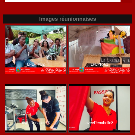
Images réunionnaises
LFLPR-02
LFLPR-61
avecRenabelle6
avecRenabelle8