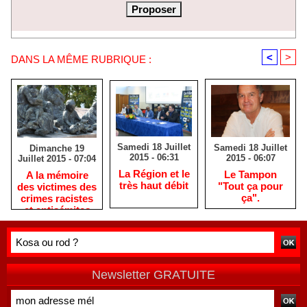
<
>
DANS LA MÊME RUBRIQUE :
Samedi 18 Juillet
Samedi 18 Juillet
Dimanche 19
2015 - 06:31
2015 - 06:07
Juillet 2015 - 07:04
La Région et le
Le Tampon
A la mémoire
très haut débit
"Tout ça pour
des victimes des
ça".
crimes racistes
et antisémites
Newsletter GRATUITE