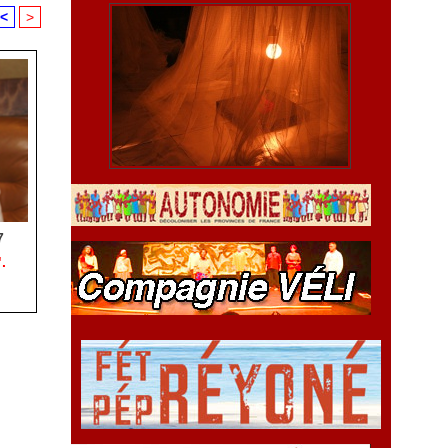
<
>
7
.