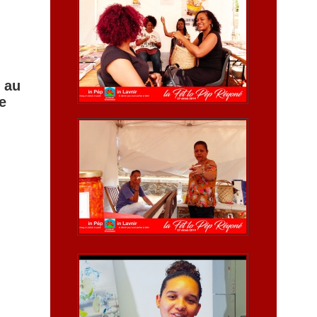
e au
e