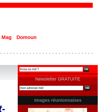
Mag
Domoun
Newsletter GRATUITE
Images réunionnaises
t-