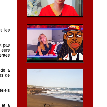
t les
nt pas
ieurs
entes
 de la
es de
riels
 et a