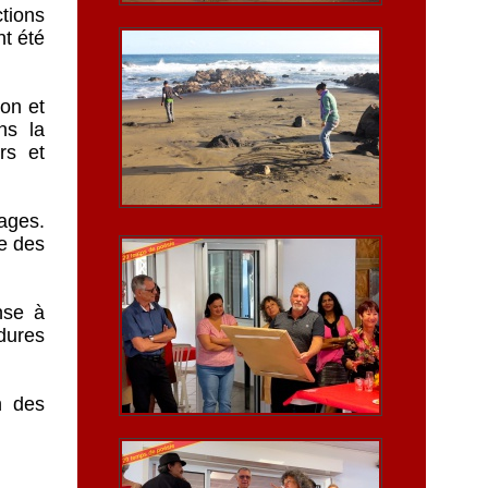
ctions
nt été
ion et
ns la
rs et
ages.
ce des
nse à
édures
n des