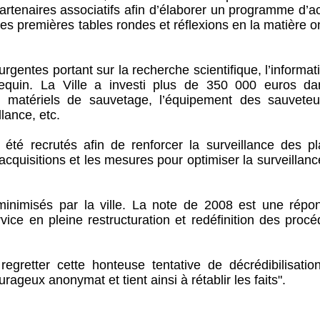
 partenaires associatifs afin d’élaborer un programme d’a
es premières tables rondes et réflexions en la matière o
gentes portant sur la recherche scientifique, l’informat
 requin. La Ville a investi plus de 350 000 euros da
les matériels de sauvetage, l’équipement des sauveteu
lance, etc.
 été recrutés afin de renforcer la surveillance des pl
cquisitions et les mesures pour optimiser la surveillan
inimisés par la ville. La note de 2008 est une répo
rvice en pleine restructuration et redéfinition des proc
retter cette honteuse tentative de décrédibilisatio
geux anonymat et tient ainsi à rétablir les faits".