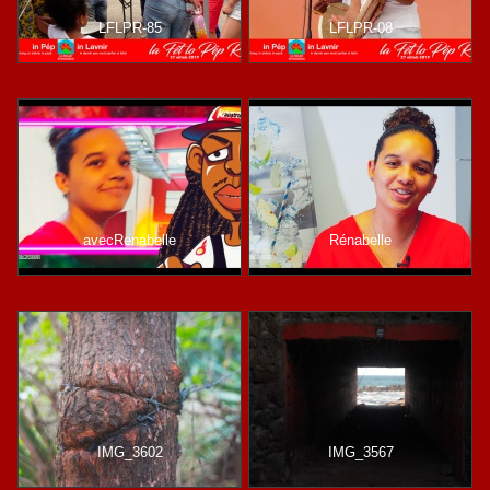
LFLPR-85
LFLPR-08
avecRenabelle
Rénabelle
IMG_3602
IMG_3567