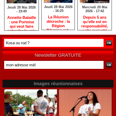
Jeudi 28 Mai 2026
Mercredi 20 Mai
Jeudi 28 Mai 2026
- 16:25
2026 - 17:42
- 19:49
​La Réunion
Depuis 5 ans
​Annette Bataille
décroche : la
qu’elle est en
: une Portoise
Région
responsabilité,
qui veut faire
Réunion est-
cette majorité
entendre la voix
elle devenue
PLR / LFI / PS
des femmes
une machine
est immobile,
réunionnaises
sans direction
comme une
?
auto en panne !
Newsletter GRATUITE
Images réunionnaises