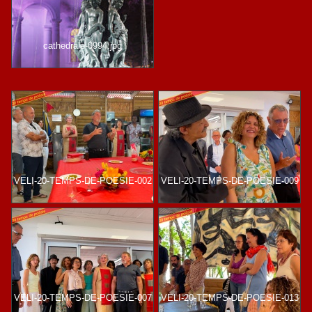
cathedrale-0994.jpg
VELI-20-TEMPS-DE-POESIE-002
VELI-20-TEMPS-DE-POESIE-009
VELI-20-TEMPS-DE-POESIE-007
VELI-20-TEMPS-DE-POESIE-013