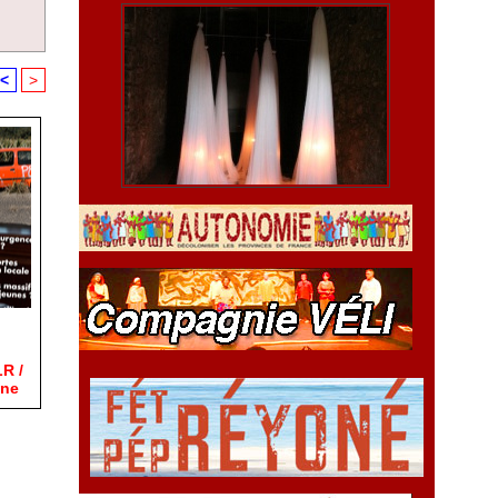
<
>
LR /
une