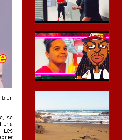
̀ bien
re, se
t une
. Les
gagner