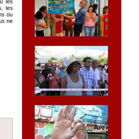
u les
s, les
ms ou
dus ne