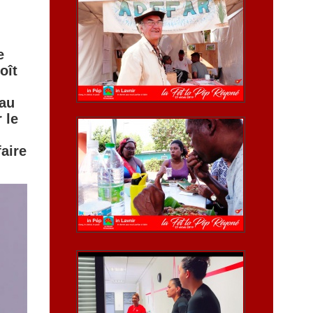
e
ît
eau
 le
aire