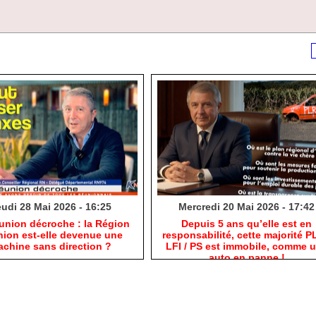
udi 28 Mai 2026 - 16:25
Mercredi 20 Mai 2026 - 17:42
éunion décroche : la Région
Depuis 5 ans qu’elle est en
ion est-elle devenue une
responsabilité, cette majorité P
chine sans direction ?
LFI / PS est immobile, comme 
auto en panne !