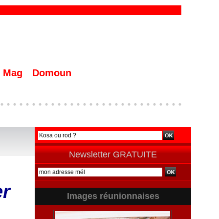
Mag
Domoun
Newsletter GRATUITE
er
Images réunionnaises