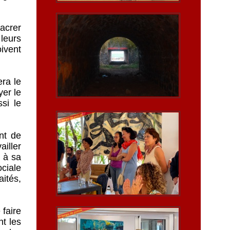
acrer
 leurs
oivent
era le
yer le
si le
nt de
ailler
 à sa
ociale
ités,
 faire
nt les