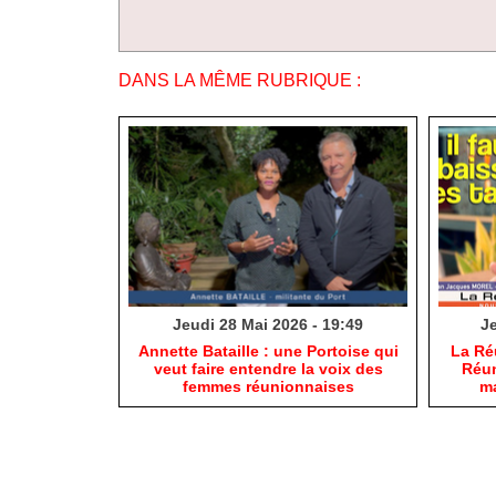
DANS LA MÊME RUBRIQUE :
Jeudi 28 Mai 2026 - 19:49
Je
​Annette Bataille : une Portoise qui
​La R
veut faire entendre la voix des
Réun
femmes réunionnaises
ma