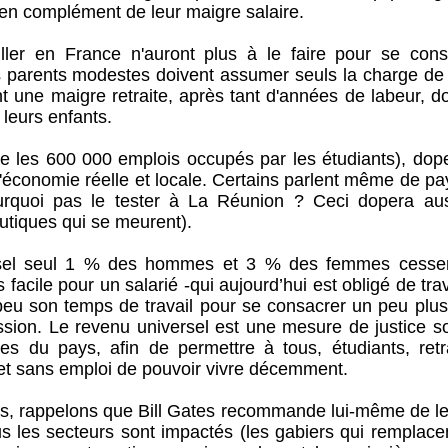
l en complément de leur maigre salaire.
iller en France n'auront plus à le faire pour se cons
les parents modestes doivent assumer seuls la charge de
ont une maigre retraite, après tant d'années de labeur, d
leurs enfants.
que les 600 000 emplois occupés par les étudiants), dop
'économie réelle et locale. Certains parlent même de pa
rquoi pas le tester à La Réunion ? Ceci dopera aus
utiques qui se meurent).
ersel seul 1 % des hommes et 3 % des femmes cesse
facile pour un salarié -qui aujourd’hui est obligé de trav
 peu son temps de travail pour se consacrer un peu plus
assion. Le revenu universel est une mesure de justice s
es du pays, afin de permettre à tous, étudiants, retra
s et sans emploi de pouvoir vivre décemment.
ains, rappelons que Bill Gates recommande lui-même de le
ous les secteurs sont impactés (les gabiers qui remplace