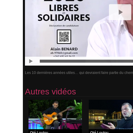
Les 10 dernières années utiles… qui devraient faire partie du che
Autres vidéos
Oté Loulou
Oté Loulou