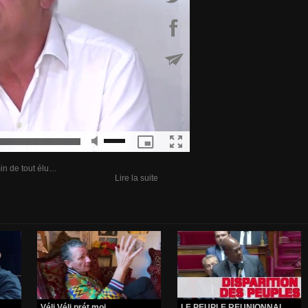
min de tout élu…
Lire la suite
Véli Véli prét moi...
LE PEUPLE REUNIONNAI...