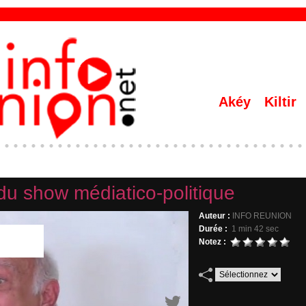
Akéy
Kiltir
du show médiatico-politique
Auteur :
INFO REUNION
Durée :
1 min 42 sec
Notez :