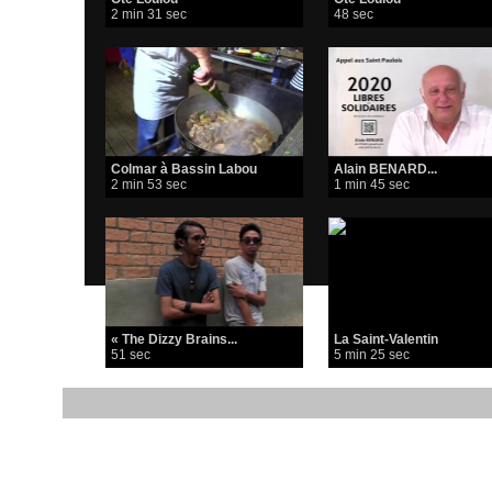
2 min 31 sec
48 sec
Colmar à Bassin Labou
Alain BENARD...
2 min 53 sec
1 min 45 sec
« The Dizzy Brains...
La Saint-Valentin
51 sec
5 min 25 sec