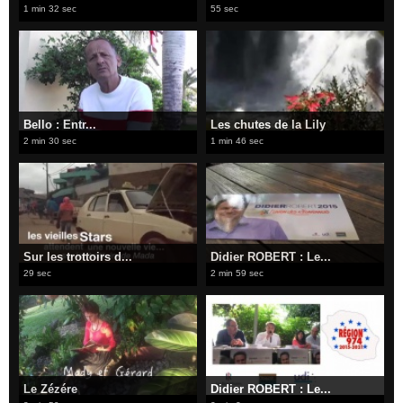
1 min 32 sec
55 sec
Bello : Entr...
Les chutes de la Lily
2 min 30 sec
1 min 46 sec
Sur les trottoirs d...
Didier ROBERT : Le...
29 sec
2 min 59 sec
Le Zézére
Didier ROBERT : Le...