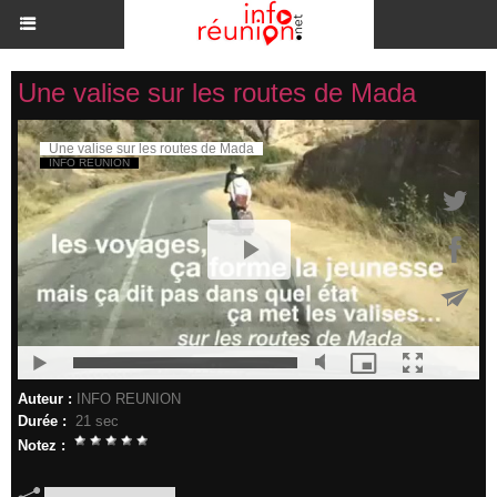
Une valise sur les routes de Mada
Auteur :
INFO REUNION
Durée :
21 sec
Notez :