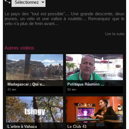
Le pays des "tout est possible"… Une grande descente, deux
jeunes, un vélo et une valise à roulette… Remarquez que le
vélo n'a plus de frein avant…
Lire la suite
Autres vidéos
Madagascar : Qui v...
Politique Réunion ...
21 sec
52 sec
L'arbre à Vahaza
Le Club 43