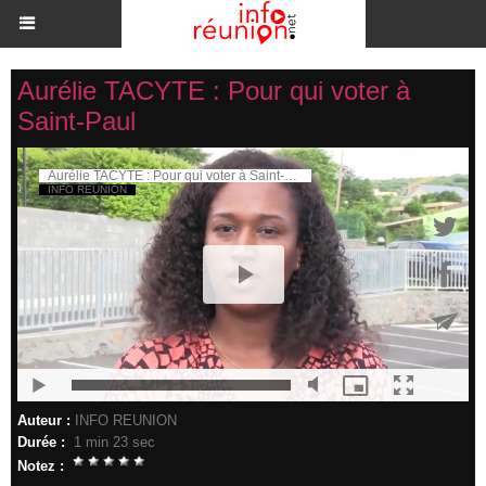
Aurélie TACYTE : Pour qui voter à
Saint-Paul
Auteur :
INFO REUNION
Durée :
1 min 23 sec
Notez :