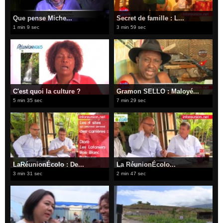
Que pense Miche...
Secret de famille : L...
1 min 9 sec
3 min 59 sec
C'est quoi la culture ?
Gramon SELLO : Maloyé...
5 min 35 sec
7 min 29 sec
LaRéunionÉcolo : De...
La RéunionÉcolo...
3 min 31 sec
2 min 47 sec