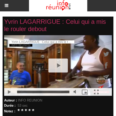
Yvrin LAGARRIGUE : Celui qui a mis
le rouler debout
Auteur :
INFO REUNION
Durée :
53 sec
Notez :