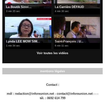
La Boutik Sinoi...
La Carrière DÉFAUD
3 min 35 sec
4 min 30 sec
Lynda LEE MOW SIM...
Saint-François : U...
1 min 34 sec
6 min 11 sec
Voir toutes les vidéos
mentions légales
Contact :
mél : redaction@inforeunion.net - contact@inforeunion.net - - -
tél. : 0692 614 799