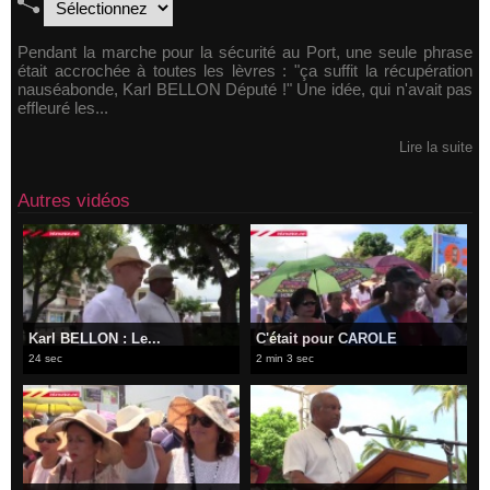
Pendant la marche pour la sécurité au Port, une seule phrase
était accrochée à toutes les lèvres : "ça suffit la récupération
nauséabonde, Karl BELLON Député !" Une idée, qui n'avait pas
effleuré les...
Lire la suite
Autres vidéos
Karl BELLON : Le...
C'était pour CAROLE
24 sec
2 min 3 sec