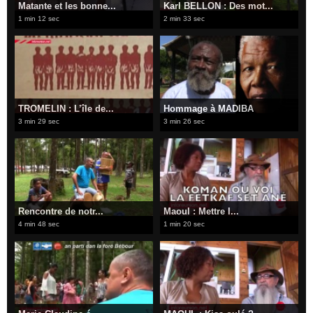
Matante et les bonne...
Karl BELLON : Des mot...
1 min 12 sec
2 min 33 sec
TROMELIN : L’île de...
Hommage à MADIBA
3 min 29 sec
3 min 26 sec
Rencontre de notr...
Maoul : Mettre l...
4 min 48 sec
1 min 20 sec