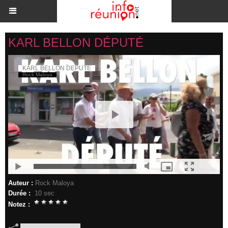
KARL BELLON DÉPUTÉ
Auteur :
Rock Maloya
Durée :
10 sec
Notez :