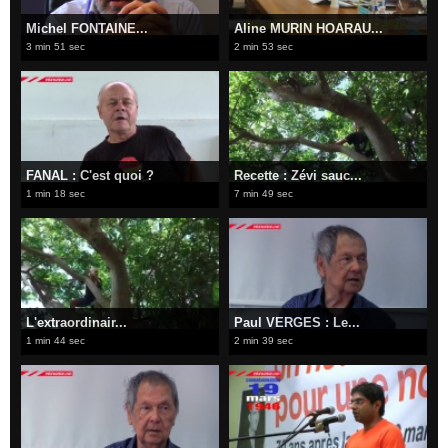
Michel FONTAINE...
Aline MURIN HOARAU...
3 min 51 sec
2 min 53 sec
FANAL : C'est quoi ?
Recette : Zévi sauc...
1 min 18 sec
7 min 49 sec
L'extraordinair...
Paul VERGES : Le...
1 min 44 sec
2 min 39 sec