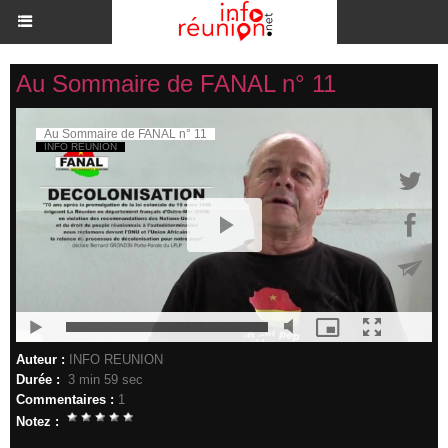
Au Sommaire de FANAL n° 11
Auteur :
INFO REUNION
Durée :
3 min 59 sec
Commentaires :
1
Notez :