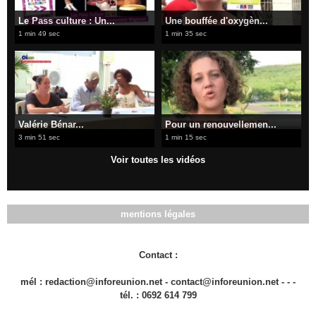
Le Pass culture : Un...
Une bouffée d'oxygèn...
1 min 49 sec
1 min 35 sec
Valérie Bénar...
Pour un renouvellemen...
3 min 51 sec
1 min 15 sec
Voir toutes les vidéos
mentions légales
Contact :
mél : redaction@inforeunion.net - contact@inforeunion.net - - -
tél. : 0692 614 799