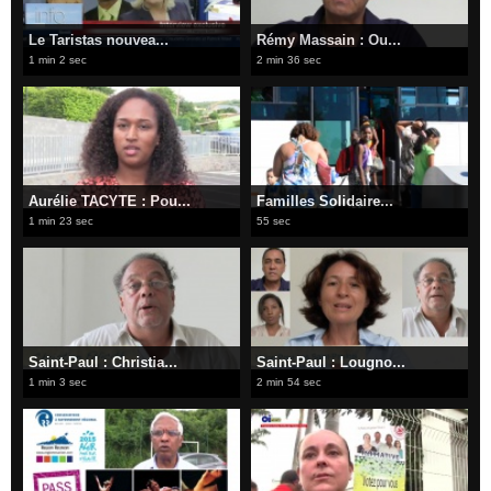
Le Taristas nouvea...
Rémy Massain : Ou...
1 min 2 sec
2 min 36 sec
Aurélie TACYTE : Pou...
Familles Solidaire...
1 min 23 sec
55 sec
Saint-Paul : Christia...
Saint-Paul : Lougno...
1 min 3 sec
2 min 54 sec