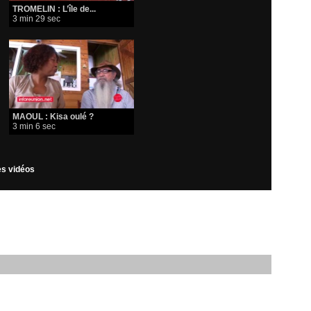
TROMELIN : L’île de...
3 min 29 sec
MAOUL : Kisa oulé ?
3 min 6 sec
les vidéos