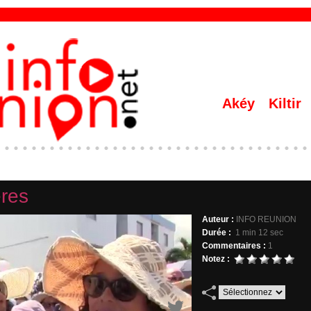
Akéy
Kiltir
ères
Auteur :
INFO REUNION
Durée :
1 min 12 sec
Commentaires :
1
Notez :