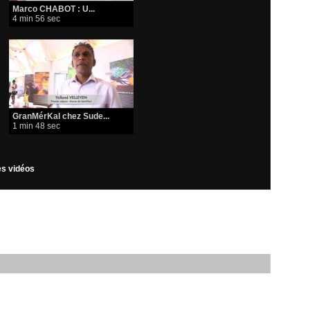
Marco CHABOT : U...
4 min 56 sec
GranMérKal chez Sude...
1 min 48 sec
les vidéos