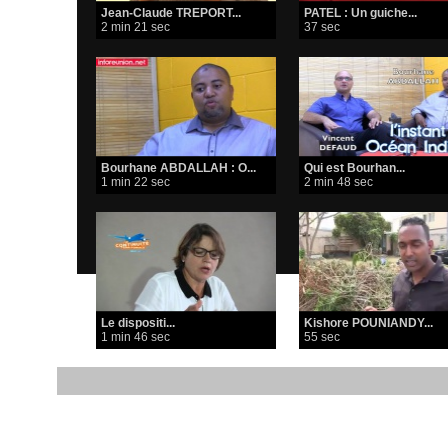
Jean-Claude TREPORT...
PATEL : Un guiche...
2 min 21 sec
37 sec
Bourhane ABDALLAH : O...
Qui est Bourhan...
1 min 22 sec
2 min 48 sec
Le dispositi...
Kishore POUNIANDY...
1 min 46 sec
55 sec