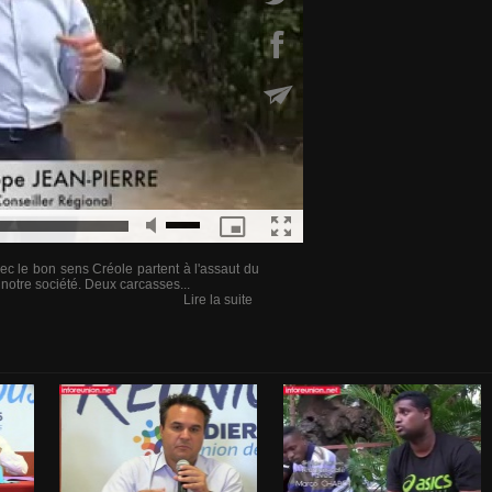
 le bon sens Créole partent à l'assaut du
notre société. Deux carcasses...
Lire la suite