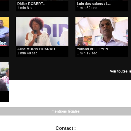
Didier ROBERT...
Loin des salons : L...
1 min 8 sec
1 min 52 sec
Aline MURIN HOARAU...
Yolland VELLEYEN...
1 min 48 sec
1 min 19 sec
Voir toutes 
mentions légales
Contact :