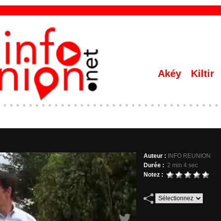
Akéy
Kiltir
Auteur :
INFO REUNION
Durée :
2 min 4 sec
Notez :