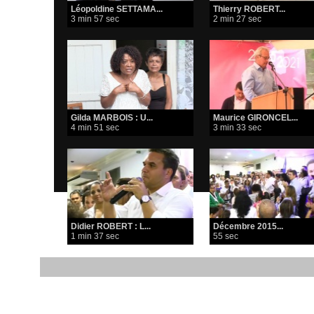
Léopoldine SETTAMA...
Thierry ROBERT...
3 min 57 sec
2 min 27 sec
Gilda MARBOIS : U...
Maurice GIRONCEL...
4 min 51 sec
3 min 33 sec
Didier ROBERT : L...
Décembre 2015...
1 min 37 sec
55 sec