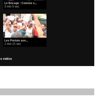
Le Bocage : Comme s...
3 min 5 sec
Les Portois ave...
1 min 21 sec
les vidéos