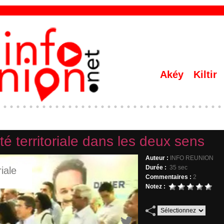
Akéy
Kiltir
é territoriale dans les deux sens
Auteur :
INFO REUNION
Durée :
35 sec
Commentaires :
2
Notez :