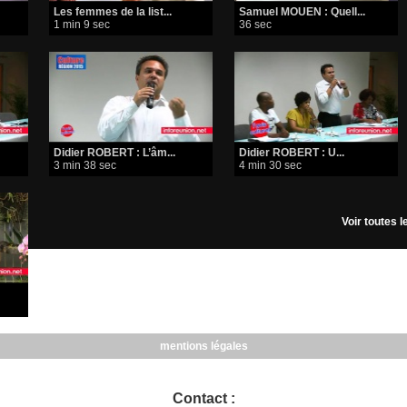
Les femmes de la list...
Samuel MOUEN : Quell...
1 min 9 sec
36 sec
Didier ROBERT : L’âm...
Didier ROBERT : U...
3 min 38 sec
4 min 30 sec
Voir toutes 
mentions légales
Contact :