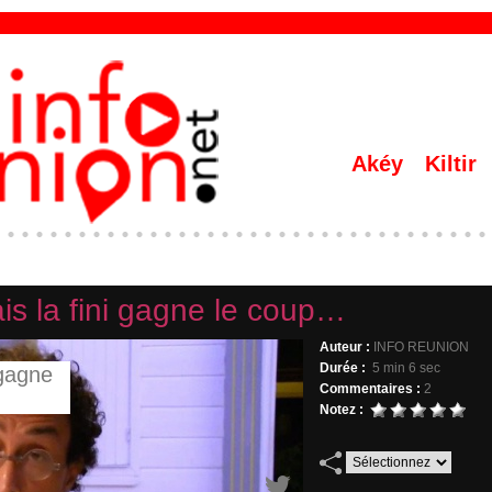
Akéy
Kiltir
is la fini gagne le coup…
Auteur :
INFO REUNION
Durée :
5 min 6 sec
Commentaires :
2
Notez :