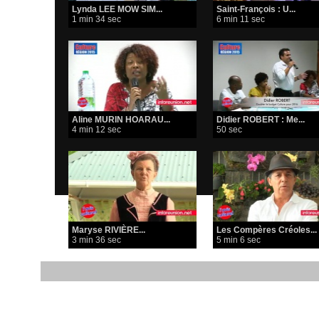
Lynda LEE MOW SIM...
Saint-François : U...
1 min 34 sec
6 min 11 sec
Aline MURIN HOARAU...
Didier ROBERT : Me...
4 min 12 sec
50 sec
Maryse RIVIÈRE...
Les Compères Créoles...
3 min 36 sec
5 min 6 sec