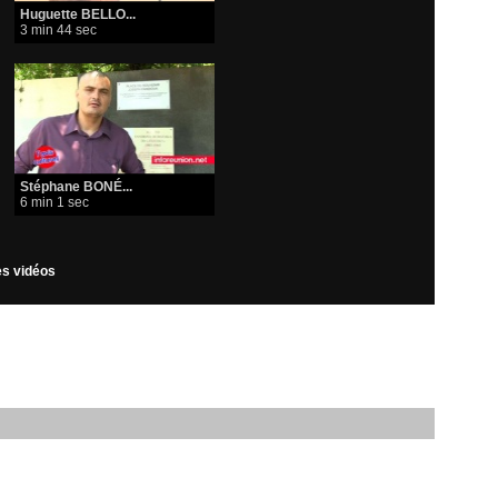
Huguette BELLO...
3 min 44 sec
Stéphane BONÉ...
6 min 1 sec
les vidéos