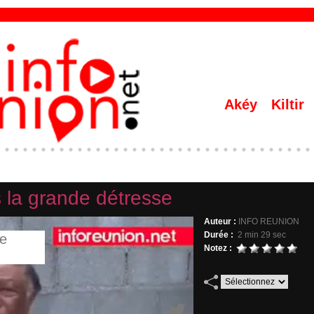
Akéy
Kiltir
s la grande détresse
Auteur :
INFO REUNION
Durée :
2 min 29 sec
Notez :