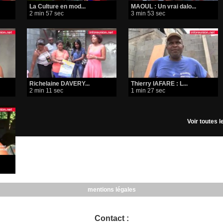
La Culture en mod...
MAOUL : Un vrai dalo...
2 min 57 sec
3 min 53 sec
Richelaine DAVERY...
Thierry IAFARE : L...
2 min 11 sec
1 min 27 sec
Voir toutes 
mentions légales
Contact :