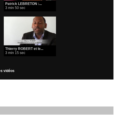
Patrick LEBRETON :...
3 min 50 sec
Thierry ROBERT et le...
3 min 15 sec
les vidéos