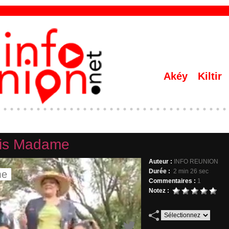
Akéy
Kiltir
ois Madame
Auteur :
INFO REUNION
Durée :
2 min 26 sec
Commentaires :
1
Notez :