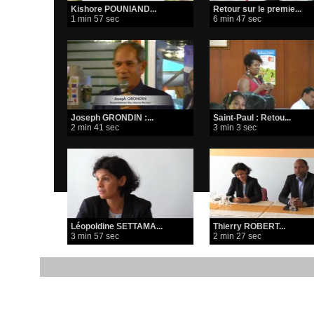
Kishore POUNIAND...
Retour sur le premie...
1 min 57 sec
6 min 47 sec
Joseph GRONDIN :...
Saint-Paul : Retou...
2 min 41 sec
3 min 3 sec
Léopoldine SETTAMA...
Thierry ROBERT...
3 min 57 sec
2 min 27 sec