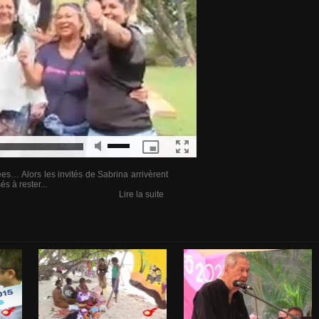
cées… Alors les invités de Sabrina arrivèrent
s à rester...
Lire la suite