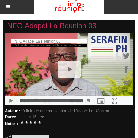
INFO Adapei La Réunion 03
Auteur :
Cellule de communication de l'Adapei La Réunion
Durée :
1 min 13 sec
Notez :