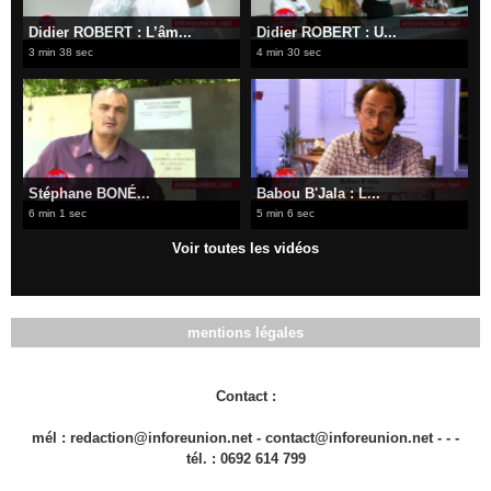
Didier ROBERT : L’âm...
Didier ROBERT : U...
3 min 38 sec
4 min 30 sec
Stéphane BONÉ...
Babou B'Jala : L...
6 min 1 sec
5 min 6 sec
Voir toutes les vidéos
mentions légales
Contact :
mél : redaction@inforeunion.net - contact@inforeunion.net - - -
tél. : 0692 614 799