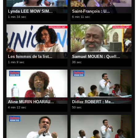
Lynda LEE MOW SIM...
Saint-François : U...
1 min 34 sec
6 min 11 sec
Les femmes de la list...
Samuel MOUEN : Quell...
1 min 9 sec
36 sec
Aline MURIN HOARAU...
Didier ROBERT : Me...
4 min 12 sec
50 sec