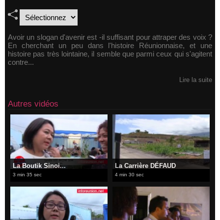
Avoir un slogan d'avenir est -il suffisant pour attraper des voix ?
En cherchant un peu dans l'histoire Réunionnaise, et une
histoire pas très lointaine, il semble que parmi ceux qui s'agitent
contre...
Lire la suite
Autres vidéos
La Boutik Sinoi...
La Carrière DÉFAUD
3 min 35 sec
4 min 30 sec