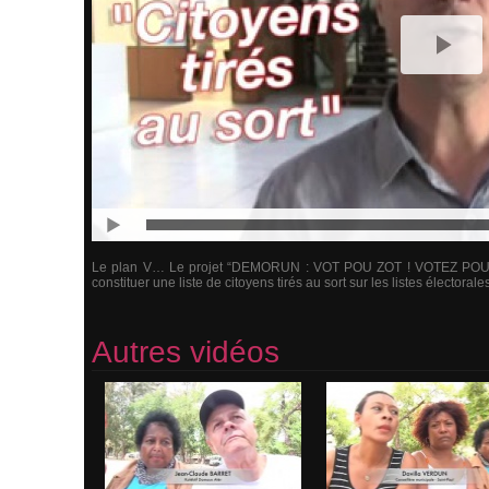
Le plan V… Le projet “DEMORUN : VOT POU ZOT ! VOTEZ POUR 
constituer une liste de citoyens tirés au sort sur les listes électorale
Autres vidéos