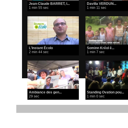
Jean-Claude BARRET, l...
Davilla VERDUN...
1 min 55 sec
1 min 11 sec
L'Instant Écolo
Sominn Kréol é...
2 min 44 sec
1 min 7 sec
Ambiance des gen...
Standing Ovation pou...
29 sec
1 min 0 sec