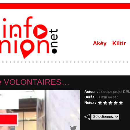
Akéy
Kiltir
mme VOLONTAIRES…
Auteur :
L'équipe projet 
Durée :
1 min 44 sec
Notez :