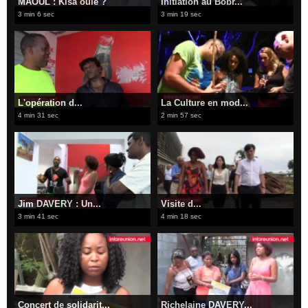
MAOUL : Kisa oulé ?
Initiation au Bobr...
3 min 6 sec
3 min 19 sec
L'opération d...
La Culture en mod...
4 min 31 sec
2 min 57 sec
Jim DAVERY : Un...
Visite d...
3 min 41 sec
4 min 18 sec
Concert de solidarit...
Richelaine DAVERY...