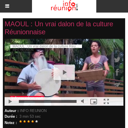
MAOUL : Un vrai dalon de la culture
Réunionnaise
Auteur :
INFO REUNION
Durée :
3 min 53 sec
Notez :