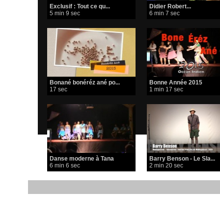
Exclusif : Tout ce qu...
​Didier Robert...
5 min 9 sec
6 min 7 sec
Bonané bonéréz ané po...
Bonne Année 2015
17 sec
1 min 17 sec
Danse moderne à Tana
Barry Benson - Le Sla...
6 min 6 sec
2 min 20 sec