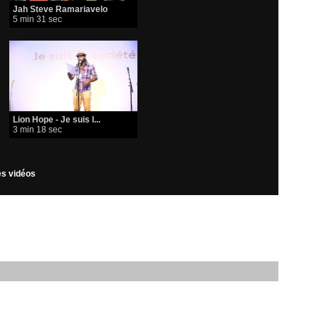
Jah Steve Ramariavelo
5 min 31 sec
Lion Hope - Je suis l...
3 min 18 sec
les vidéos