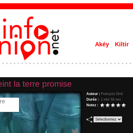
Akéy
Kiltir
int la terre promise
Auteur :
François Orré
Durée :
1 min 58 sec
Notez :