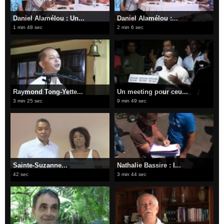
Daniel Alamélou : Un...
Daniel Alamélou :...
1 min 48 sec
2 min 6 sec
Raymond Tong-Yette...
Un meeting pour ceu...
3 min 25 sec
9 min 49 sec
Sainte-Suzanne...
Nathalie Bassire : I...
42 sec
3 min 44 sec