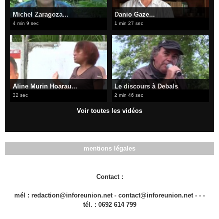
Michel Zaragoza...
Danio Gaze...
4 min 9 sec
1 min 27 sec
Aline Murin Hoarau...
Le discours à Debals
32 sec
2 min 46 sec
Voir toutes les vidéos
mentions légales
Contact :
mél : redaction@inforeunion.net - contact@inforeunion.net - - -
tél. : 0692 614 799