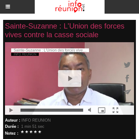
Sainte-Suzanne : L'Union des forces
vives contre la casse sociale
Auteur :
INFO REUNION
Durée :
1 min 51 sec
Notez :